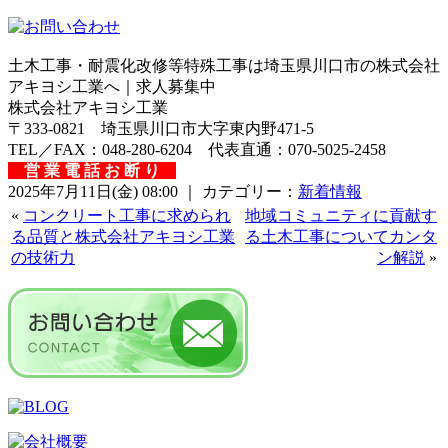
土木工事・耐震化改修等特殊工事は埼玉県川口市の株式会社
アキヨシ工業へ｜求人募集中
株式会社アキヨシ工業
〒333-0821 埼玉県川口市大字東内野471-5
TEL／FAX：048-280-6204 代表直通：070-5025-2458
営 業 電 話 お 断 り
2025年7月11日(金) 08:00 ｜ カテゴリー：
新着情報
«
コンクリート工事に求められ
地域コミュニティに貢献す
る品質と株式会社アキヨシ工業
る土木工事についてカンタ
の技術力
ン解説
»