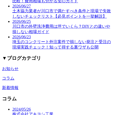
比較！費用相場も分かる安心ガイド
2026/06/27
土木協力業者が川口市で満たすべき条件と現場で失敗
しないチェックリスト【必見ポイントを一挙解説】
2026/06/25
川口市の外壁洗浄費用は坪でいくら？DIYとの違いや
損しない相場ガイド
2026/06/23
埼玉のコンクリート外注案件で損しない発注と受注の
現場実践チェック！知って得する裏ワザも公開
▼
ブログカテゴリ
お知らせ
コラム
新着情報
コラム
2024/05/26
株式会社アキヨシ工業…