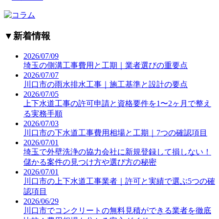
▼
新着情報
2026/07/09
埼玉の側溝工事費用と工期｜業者選びの重要点
2026/07/07
川口市の雨水排水工事｜施工基準と設計の要点
2026/07/05
上下水道工事の許可申請と資格要件を1〜2ヶ月で整え
る実務手順
2026/07/03
川口市の下水道工事費用相場と工期｜7つの確認項目
2026/07/01
埼玉で外壁洗浄の協力会社に新規登録して損しない！
儲かる案件の見つけ方や選び方の秘密
2026/07/01
川口市の上下水道工事業者｜許可と実績で選ぶ5つの確
認項目
2026/06/29
川口市でコンクリートの無料見積ができる業者を徹底