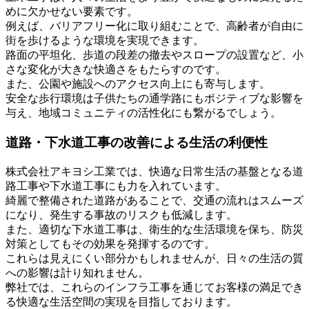
めに欠かせない要素です。
例えば、バリアフリー化に取り組むことで、高齢者が自由に
街を歩けるような環境を実現できます。
路面の平坦化、歩道の段差の撤去やスロープの設置など、小
さな変化が大きな快適さをもたらすのです。
また、公園や施設へのアクセス向上にも寄与します。
安全な歩行環境は子供たちの通学路にもポジティブな影響を
与え、地域コミュニティの活性化にも繋がるでしょう。
道路・下水道工事の改善による生活の利便性
株式会社アキヨシ工業では、快適な日常生活の基盤となる道
路工事や下水道工事にも力を入れています。
綺麗で整備された道路があることで、交通の流れはスムーズ
になり、発生する事故のリスクも低減します。
また、適切な下水道工事は、衛生的な生活環境を保ち、防災
対策としてもその効果を発揮するのです。
これらは見えにくい部分かもしれませんが、日々の生活の質
への影響は計り知れません。
弊社では、これらのインフラ工事を通じてお客様の満足でき
る快適な生活空間の実現を目指しております。