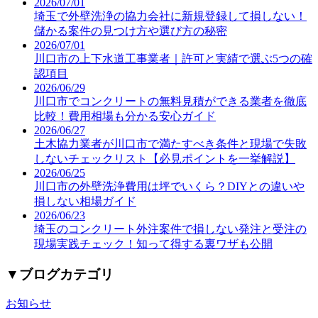
2026/07/01
埼玉で外壁洗浄の協力会社に新規登録して損しない！
儲かる案件の見つけ方や選び方の秘密
2026/07/01
川口市の上下水道工事業者｜許可と実績で選ぶ5つの確
認項目
2026/06/29
川口市でコンクリートの無料見積ができる業者を徹底
比較！費用相場も分かる安心ガイド
2026/06/27
土木協力業者が川口市で満たすべき条件と現場で失敗
しないチェックリスト【必見ポイントを一挙解説】
2026/06/25
川口市の外壁洗浄費用は坪でいくら？DIYとの違いや
損しない相場ガイド
2026/06/23
埼玉のコンクリート外注案件で損しない発注と受注の
現場実践チェック！知って得する裏ワザも公開
▼
ブログカテゴリ
お知らせ