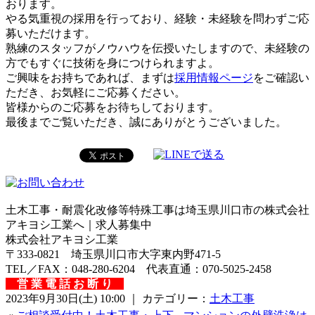
おります。
やる気重視の採用を行っており、経験・未経験を問わずご応
募いただけます。
熟練のスタッフがノウハウを伝授いたしますので、未経験の
方でもすぐに技術を身につけられますよ。
ご興味をお持ちであれば、まずは
採用情報ページ
をご確認い
ただき、お気軽にご応募ください。
皆様からのご応募をお待ちしております。
最後までご覧いただき、誠にありがとうございました。
土木工事・耐震化改修等特殊工事は埼玉県川口市の株式会社
アキヨシ工業へ｜求人募集中
株式会社アキヨシ工業
〒333-0821 埼玉県川口市大字東内野471-5
TEL／FAX：048-280-6204 代表直通：070-5025-2458
営 業 電 話 お 断 り
2023年9月30日(土) 10:00 ｜ カテゴリー：
土木工事