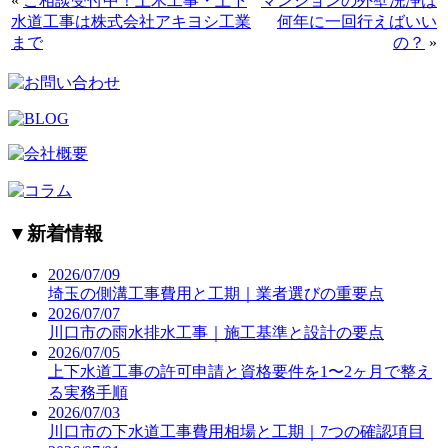
«
ご相談受付中！土木工事・上下
マンションの外壁洗浄は
水道工事は株式会社アキヨシ工業
何年に一回行えばいい
まで
の？
»
▼
新着情報
2026/07/09
埼玉の側溝工事費用と工期｜業者選びの重要点
2026/07/07
川口市の雨水排水工事｜施工基準と設計の要点
2026/07/05
上下水道工事の許可申請と資格要件を1〜2ヶ月で整え
る実務手順
2026/07/03
川口市の下水道工事費用相場と工期｜7つの確認項目