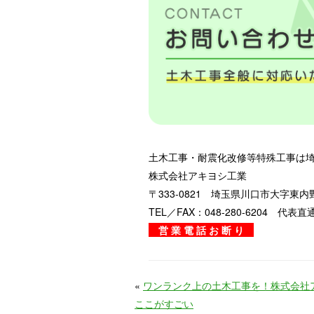
土木工事・耐震化改修等特殊工事は
株式会社アキヨシ工業
〒333-0821 埼玉県川口市大字東内野
TEL／FAX：048-280-6204 代表直通：
営 業 電 話 お 断 り
«
ワンランク上の土木工事を！株式会社
ここがすごい