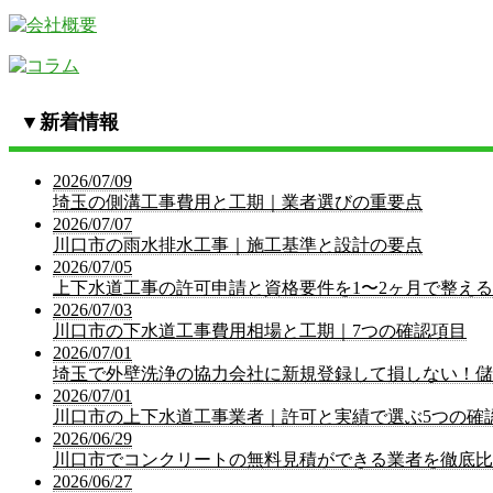
▼
新着情報
2026/07/09
埼玉の側溝工事費用と工期｜業者選びの重要点
2026/07/07
川口市の雨水排水工事｜施工基準と設計の要点
2026/07/05
上下水道工事の許可申請と資格要件を1〜2ヶ月で整え
2026/07/03
川口市の下水道工事費用相場と工期｜7つの確認項目
2026/07/01
埼玉で外壁洗浄の協力会社に新規登録して損しない！儲
2026/07/01
川口市の上下水道工事業者｜許可と実績で選ぶ5つの確
2026/06/29
川口市でコンクリートの無料見積ができる業者を徹底比
2026/06/27