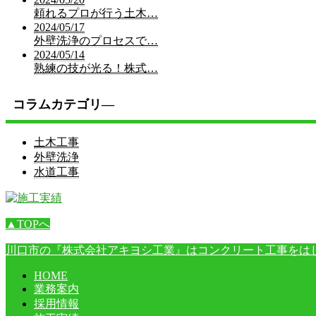
頼れるプロが行う土木…
2024/05/17
外壁洗浄のプロセスで…
2024/05/14
熟練の技が光る！株式…
コラムカテゴリ―
土木工事
外壁洗浄
水道工事
▲TOPへ
川口市の『株式会社アキヨシ工業』はコンクリート工事をは
HOME
業務案内
採用情報