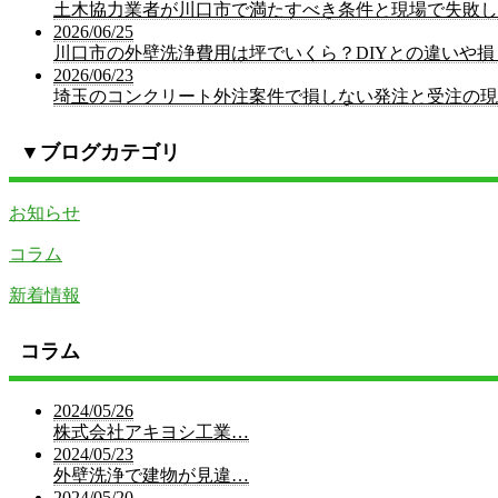
土木協力業者が川口市で満たすべき条件と現場で失敗し
2026/06/25
川口市の外壁洗浄費用は坪でいくら？DIYとの違いや
2026/06/23
埼玉のコンクリート外注案件で損しない発注と受注の現
▼
ブログカテゴリ
お知らせ
コラム
新着情報
コラム
2024/05/26
株式会社アキヨシ工業…
2024/05/23
外壁洗浄で建物が見違…
2024/05/20